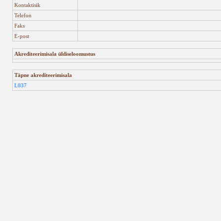
Kontaktisik
Telefon
Faks
E-post
Akrediteerimisala üldiseloomustus
Täpne akrediteerimisala
L037